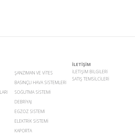
İLETİŞİM
İLETIŞIM BILGILERI
ŞANZIMAN VE VITES
SATIŞ TEMSILCILERI
BASINÇLI HAVA SISTEMLERI
LARI
SOĞUTMA SISTEMI
DEBRIYAJ
EGZOZ SISTEMI
ELEKTRIK SISTEMI
KAPORTA