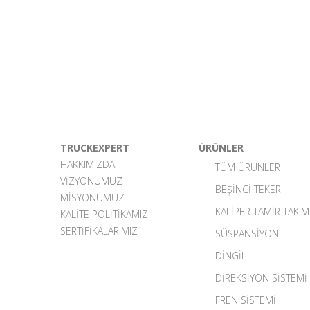
TRUCKEXPERT
ÜRÜNLER
HAKKIMIZDA
TÜM ÜRÜNLER
VIZYONUMUZ
BEŞINCI TEKER
MISYONUMUZ
KALIPER TAMIR TAKIM
KALITE POLITIKAMIZ
SERTIFIKALARIMIZ
SÜSPANSIYON
DINGIL
DIREKSIYON SISTEMI
FREN SISTEMI